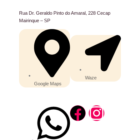
Rua Dr. Geraldo Pinto do Amaral, 228 Cecap
Mairinque – SP
Waze
Google Maps
F
I
a
n