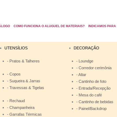
ÁLOGO
COMO FUNCIONA O ALUGUEL DE MATERIAIS?
INDICAMOS PARA 
UTENSÍLIOS
DECORAÇÃO
- Pratos & Talheres
- Loundge
- Corredor cerimônia
- Copos
- Altar
- Suqueira & Jarras
- Cantinho de foto
- Travessas & Tigelas
- Entrada/Recepção
- Mesa do café
- Rechaud
- Cantinho de bebidas
- Champanheira
- Painel/Backdrop
- Garrafas Térmicas