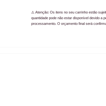
e
t
b
a
⚠️ Atenção: Os itens no seu carrinho estão sujeito
quantidade pode não estar disponível devido a p
o
g
processamento. O orçamento final será confirm
o
r
k
a
m