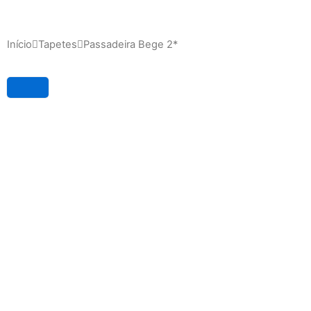
Início
Tapetes
Passadeira Bege 2*