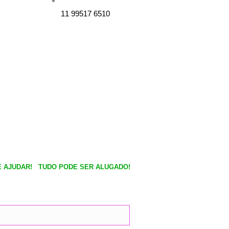
c
s
11 99517 6510
e
t
b
a
o
g
o
r
k
a
m
 AJUDAR!
TUDO PODE SER ALUGADO!