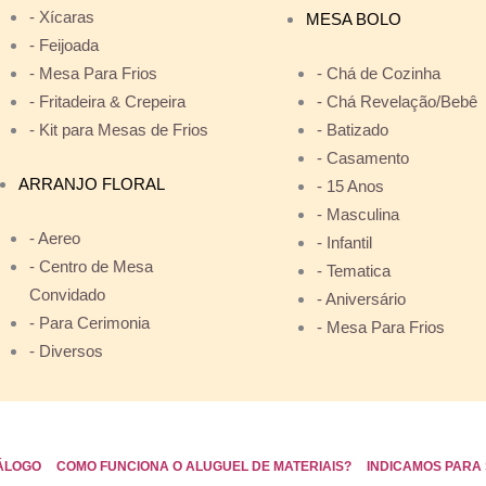
- Xícaras
MESA BOLO
- Feijoada
- Mesa Para Frios
- Chá de Cozinha
- Fritadeira & Crepeira
- Chá Revelação/Bebê
- Kit para Mesas de Frios
- Batizado
- Casamento
ARRANJO FLORAL
- 15 Anos
- Masculina
- Aereo
- Infantil
- Centro de Mesa
- Tematica
Convidado
- Aniversário
- Para Cerimonia
- Mesa Para Frios
- Diversos
ÁLOGO
COMO FUNCIONA O ALUGUEL DE MATERIAIS?
INDICAMOS PARA 