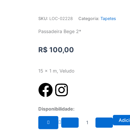
SKU:
LOC-02228
Categoria:
Tapetes
Passadeira Bege 2*
R$
100,00
15 x 1 m, Veludo
F
I
a
n
Passadeira
Disponibilidade:
c
s
Bege
2*
Adic
quantidade