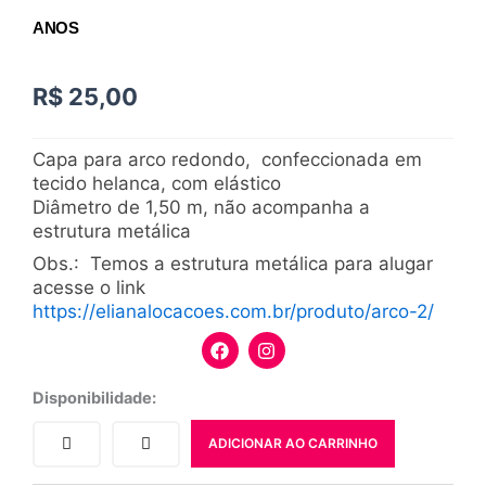
ANOS
R$
25,00
Capa para arco redondo, confeccionada em
tecido helanca, com elástico
Diâmetro de 1,50 m, não acompanha a
estrutura metálica
Obs.: Temos a estrutura metálica para alugar
acesse o link
https://elianalocacoes.com.br/produto/arco-2/
F
I
a
n
c
s
e
t
Capa
Disponibilidade:
b
a
para
o
g
arco
ADICIONAR AO CARRINHO
o
r
redondo
k
a
BODAS