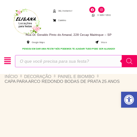
Ir
F
I
para
a
n
Olá, Visitante!
c
s
11 99517 6510
e
t
o
b
a
Carrinho
o
g
conteúdo
o
r
k
a
m
Rua Dr. Geraldo Pinto do Amaral, 228 Cecap Mairinque – SP
Google Maps
Waze
PENSOU EM DAR UMA FESTA? NÓS PODEMOS TE AJUDAR! TUDO PODE SER ALUGADO!
Pesquisar
produtos
INÍCIO
DECORAÇÃO
PAINEL E BIOMBO
CAPA PARA ARCO REDONDO BODAS DE PRATA 25 ANOS
Abrir 