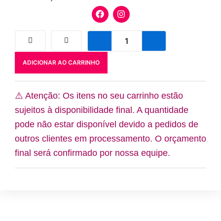
F
I
a
n
c
s
e
t
Mesa
b
a
bolo
o
g
BORBOLETA
o
r
ADICIONAR AO CARRINHO
LILAS
k
a
quantidade
m
⚠️ Atenção: Os itens no seu carrinho estão
sujeitos à disponibilidade final. A quantidade
pode não estar disponível devido a pedidos de
outros clientes em processamento. O orçamento
final será confirmado por nossa equipe.