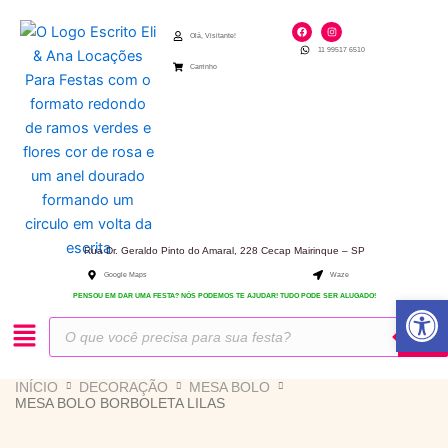
Ir
F
I
para
a
n
Olá, Visitante!
c
s
11 99517 6510
e
t
o
b
a
Carrinho
o
g
conteúdo
o
r
k
a
m
Rua Dr. Geraldo Pinto do Amaral, 228 Cecap Mairinque – SP
Google Maps
Waze
Abrir 
PENSOU EM DAR UMA FESTA? NÓS PODEMOS TE AJUDAR! TUDO PODE SER ALUGADO!
Pesquisar
produtos
INÍCIO
DECORAÇÃO
MESA BOLO
MESA BOLO BORBOLETA LILAS