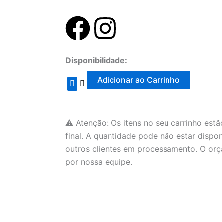
F
I
a
n
Mesa
Disponibilidade:
c
s
Batizado
BA55
Adicionar ao Carrinho
quantidade
e
t
b
a
⚠️ Atenção: Os itens no seu carrinho estão
final. A quantidade pode não estar dispo
o
g
outros clientes em processamento. O orç
por nossa equipe.
o
r
k
a