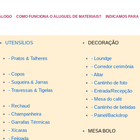
ÁLOGO
COMO FUNCIONA O ALUGUEL DE MATERIAIS?
INDICAMOS PARA 
UTENSÍLIOS
DECORAÇÃO
- Pratos & Talheres
- Loundge
- Corredor cerimônia
- Copos
- Altar
- Suqueira & Jarras
- Cantinho de foto
- Travessas & Tigelas
- Entrada/Recepção
- Mesa do café
- Rechaud
- Cantinho de bebidas
- Champanheira
- Painel/Backdrop
- Garrafas Térmicas
- Xícaras
MESA BOLO
- Feijoada