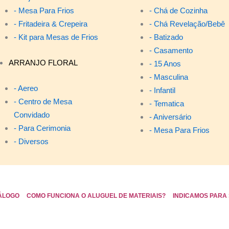
- Mesa Para Frios
- Chá de Cozinha
- Fritadeira & Crepeira
- Chá Revelação/Bebê
- Kit para Mesas de Frios
- Batizado
- Casamento
ARRANJO FLORAL
- 15 Anos
- Masculina
- Aereo
- Infantil
- Centro de Mesa
- Tematica
Convidado
- Aniversário
- Para Cerimonia
- Mesa Para Frios
- Diversos
ÁLOGO
COMO FUNCIONA O ALUGUEL DE MATERIAIS?
INDICAMOS PARA 