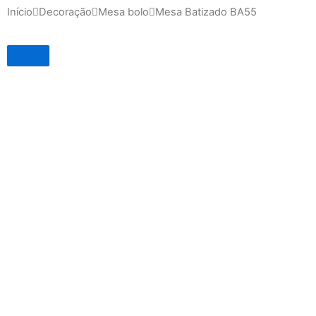
Início
Decoração
Mesa bolo
Mesa Batizado BA55