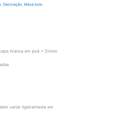
o
,
Decoração
,
Mesa bolo
 capa branca em poá + Divino
radas
dem variar ligeiramente em