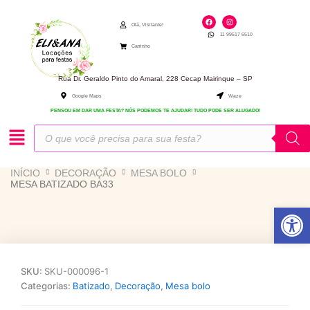
Ir
F
I
para
a
n
Olá, Visitante!
c
s
11 99517 6510
e
t
o
b
a
Carrinho
o
g
conteúdo
o
r
k
a
m
Rua Dr. Geraldo Pinto do Amaral, 228 Cecap Mairinque – SP
Google Maps
Waze
PENSOU EM DAR UMA FESTA? NÓS PODEMOS TE AJUDAR! TUDO PODE SER ALUGADO!
Pesquisar
produtos
INÍCIO
DECORAÇÃO
MESA BOLO
MESA BATIZADO BA33
Abrir 
SKU:
SKU-000096-1
Categorias:
Batizado
,
Decoração
,
Mesa bolo