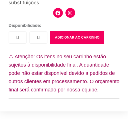
substituições.
F
I
a
n
c
s
e
t
Mesa
Disponibilidade:
b
a
Batizado
o
g
BA33
ADICIONAR AO CARRINHO
o
r
quantidade
k
a
m
⚠️ Atenção: Os itens no seu carrinho estão
sujeitos à disponibilidade final. A quantidade
pode não estar disponível devido a pedidos de
outros clientes em processamento. O orçamento
final será confirmado por nossa equipe.