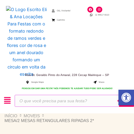
Ir
F
I
para
a
n
Olá, Visitante!
c
s
11 99517 6510
e
t
o
b
a
Carrinho
o
g
conteúdo
o
r
k
a
m
Rua Dr. Geraldo Pinto do Amaral, 228 Cecap Mairinque – SP
Google Maps
Waze
Abrir 
PENSOU EM DAR UMA FESTA? NÓS PODEMOS TE AJUDAR! TUDO PODE SER ALUGADO!
Pesquisar
produtos
INÍCIO
MOVEIS
MESA/2 MESAS RETANGULARES RIPADAS 2*