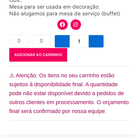
Mesa para ser usada em decoração.
Não alugamos para mesa de serviço (buffet)
F
I
a
n
c
s
e
t
Mesa/2
b
a
mesas
o
g
retangulares
o
r
ADICIONAR AO CARRINHO
ripadas
k
a
2*
m
quantidade
⚠️ Atenção: Os itens no seu carrinho estão
sujeitos à disponibilidade final. A quantidade
pode não estar disponível devido a pedidos de
outros clientes em processamento. O orçamento
final será confirmado por nossa equipe.