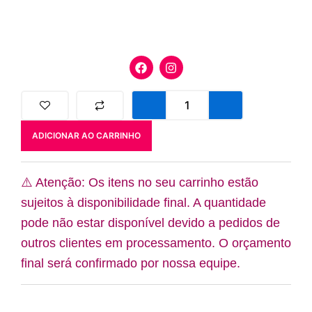
F
I
a
n
c
s
e
t
Kit
b
a
Capa
o
g
Ursinho
o
r
ADICIONAR AO CARRINHO
Voador
k
a
(5
m
peças)
quantidade
⚠️ Atenção: Os itens no seu carrinho estão
sujeitos à disponibilidade final. A quantidade
pode não estar disponível devido a pedidos de
outros clientes em processamento. O orçamento
final será confirmado por nossa equipe.