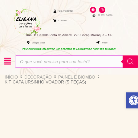
Ir
F
I
para
a
n
Olá, Visitante!
c
s
11 99517 6510
e
t
o
b
a
Carrinho
o
g
conteúdo
o
r
k
a
m
Rua Dr. Geraldo Pinto do Amaral, 228 Cecap Mairinque – SP
Google Maps
Waze
PENSOU EM DAR UMA FESTA? NÓS PODEMOS TE AJUDAR! TUDO PODE SER ALUGADO!
Pesquisar
produtos
INÍCIO
DECORAÇÃO
PAINEL E BIOMBO
KIT CAPA URSINHO VOADOR (5 PEÇAS)
Abri