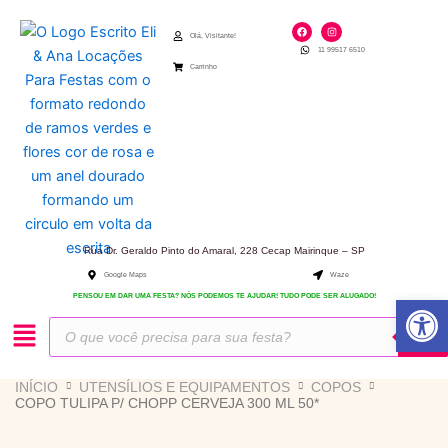
Ir
F
I
para
a
n
Olá, Visitante!
c
s
11 99517 6510
e
t
o
b
a
Carrinho
o
g
conteúdo
o
r
k
a
m
Rua Dr. Geraldo Pinto do Amaral, 228 Cecap Mairinque – SP
Google Maps
Waze
Abrir 
PENSOU EM DAR UMA FESTA? NÓS PODEMOS TE AJUDAR! TUDO PODE SER ALUGADO!
Pesquisar
produtos
INÍCIO
UTENSÍLIOS E EQUIPAMENTOS
COPOS
COPO TULIPA P/ CHOPP CERVEJA 300 ML 50*