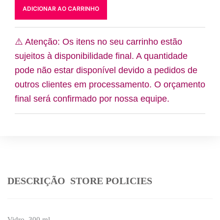
Cerveja
m
ADICIONAR AO CARRINHO
300
ml
50*
⚠️ Atenção: Os itens no seu carrinho estão
quantidade
sujeitos à disponibilidade final. A quantidade
pode não estar disponível devido a pedidos de
outros clientes em processamento. O orçamento
final será confirmado por nossa equipe.
DESCRIÇÃO
STORE POLICIES
Vidro 300 ml