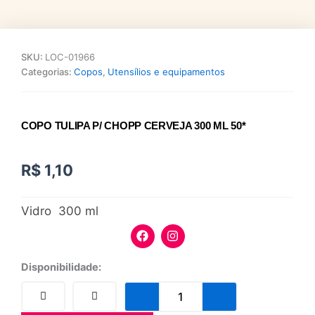
SKU:
LOC-01966
Categorias:
Copos
,
Utensílios e equipamentos
COPO TULIPA P/ CHOPP CERVEJA 300 ML 50*
R$
1,10
Vidro 300 ml
F
I
a
n
c
s
e
t
Copo
Disponibilidade:
b
a
Tulipa
o
g
P/
o
r
Chopp
k
a