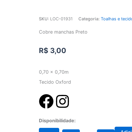
SKU:
LOC-01931
Categoria:
Toalhas e tecid
Cobre manchas Preto
R$
3,00
0,70 x 0,70m
Tecido Oxford
F
I
a
n
Cobre
Disponibilidade:
c
s
manchas
Preto