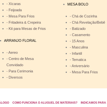
- Xícaras
MESA BOLO
- Feijoada
- Mesa Para Frios
- Chá de Cozinha
- Fritadeira & Crepeira
- Chá Revelação/Bebê
- Kit para Mesas de Frios
- Batizado
- Casamento
ARRANJO FLORAL
- 15 Anos
- Masculina
- Aereo
- Infantil
- Centro de Mesa
- Tematica
Convidado
- Aniversário
- Para Cerimonia
- Mesa Para Frios
- Diversos
ÁLOGO
COMO FUNCIONA O ALUGUEL DE MATERIAIS?
INDICAMOS PARA 