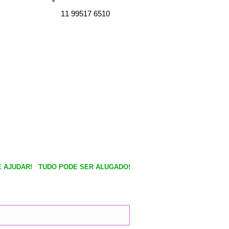
c
s
11 99517 6510
e
t
b
a
o
g
o
r
k
a
m
 AJUDAR!
TUDO PODE SER ALUGADO!