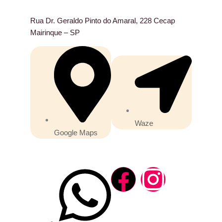
Rua Dr. Geraldo Pinto do Amaral, 228 Cecap
Mairinque – SP
Waze
Google Maps
F
I
a
n