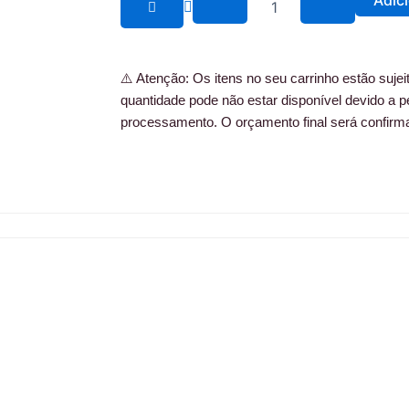
Adic
quantidade
e
t
b
a
⚠️ Atenção: Os itens no seu carrinho estão sujeito
quantidade pode não estar disponível devido a p
o
g
processamento. O orçamento final será confirm
o
r
k
a
m