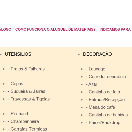
ÁLOGO
COMO FUNCIONA O ALUGUEL DE MATERIAIS?
INDICAMOS PARA 
UTENSÍLIOS
DECORAÇÃO
- Pratos & Talheres
- Loundge
- Corredor cerimônia
- Copos
- Altar
- Suqueira & Jarras
- Cantinho de foto
- Travessas & Tigelas
- Entrada/Recepção
- Mesa do café
- Rechaud
- Cantinho de bebidas
- Champanheira
- Painel/Backdrop
- Garrafas Térmicas