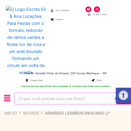
Ir
F
I
para
a
n
Olá, Visitante!
c
s
11 99517 6510
e
t
o
b
a
Carrinho
o
g
conteúdo
o
r
k
a
m
Rua Dr. Geraldo Pinto do Amaral, 228 Cecap Mairinque – SP
Google Maps
Waze
Abrir 
PENSOU EM DAR UMA FESTA? NÓS PODEMOS TE AJUDAR! TUDO PODE SER ALUGADO!
Pesquisar
produtos
INÍCIO
MOVEIS
ARMÁRIO LEMBRACINHA MAG 1*