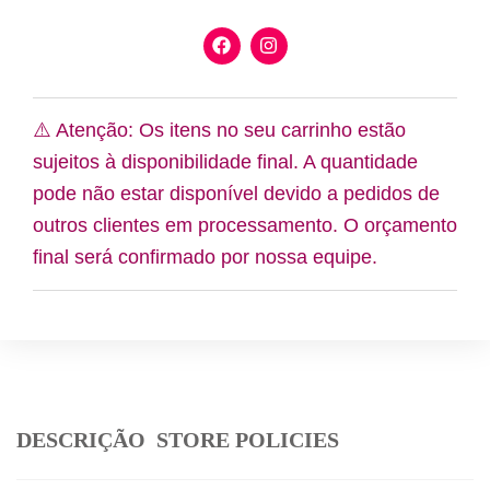
F
I
a
n
c
s
e
t
b
a
o
g
⚠️ Atenção: Os itens no seu carrinho estão
o
r
sujeitos à disponibilidade final. A quantidade
k
a
m
pode não estar disponível devido a pedidos de
outros clientes em processamento. O orçamento
final será confirmado por nossa equipe.
DESCRIÇÃO
STORE POLICIES