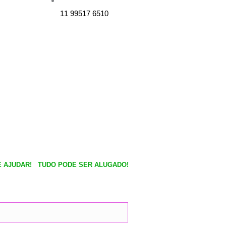
c
s
11 99517 6510
e
t
b
a
o
g
o
r
k
a
m
 AJUDAR!
TUDO PODE SER ALUGADO!