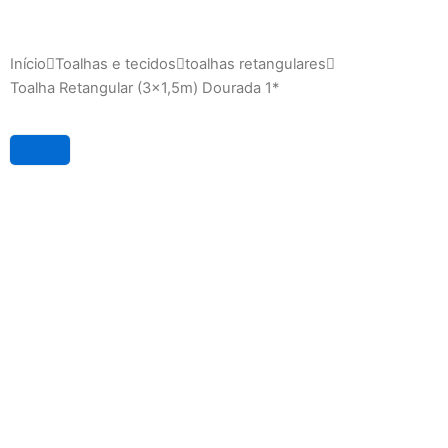
Início
Toalhas e tecidos
toalhas retangulares
Toalha Retangular (3×1,5m) Dourada 1*