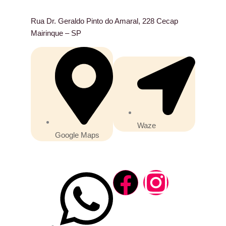
Rua Dr. Geraldo Pinto do Amaral, 228 Cecap
Mairinque – SP
Waze
Google Maps
F
I
a
n