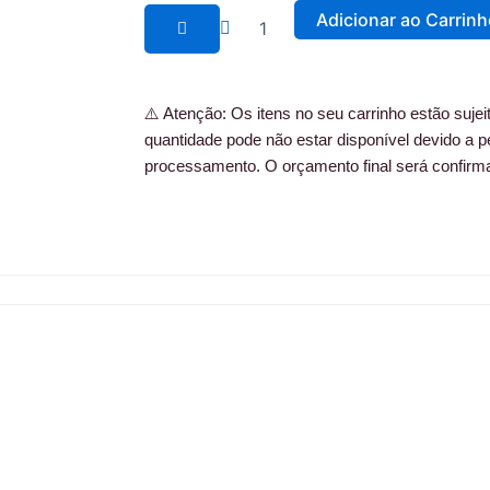
c
s
(3x1,5m)
Adicionar ao Carrin
Dourada
e
t
1*
quantidade
b
a
⚠️ Atenção: Os itens no seu carrinho estão sujeito
quantidade pode não estar disponível devido a p
o
g
processamento. O orçamento final será confirm
o
r
k
a
m