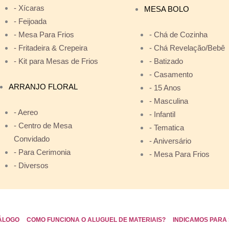
- Xícaras
MESA BOLO
- Feijoada
- Mesa Para Frios
- Chá de Cozinha
- Fritadeira & Crepeira
- Chá Revelação/Bebê
- Kit para Mesas de Frios
- Batizado
- Casamento
ARRANJO FLORAL
- 15 Anos
- Masculina
- Aereo
- Infantil
- Centro de Mesa
- Tematica
Convidado
- Aniversário
- Para Cerimonia
- Mesa Para Frios
- Diversos
ÁLOGO
COMO FUNCIONA O ALUGUEL DE MATERIAIS?
INDICAMOS PARA 