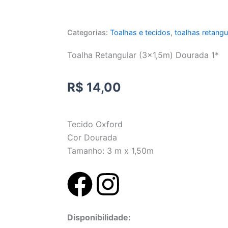
Categorias:
Toalhas e tecidos
,
toalhas retangu
Toalha Retangular (3×1,5m) Dourada 1*
R$
14,00
Tecido Oxford
Cor Dourada
Tamanho: 3 m x 1,50m
F
I
a
n
Toalha
Disponibilidade:
Retangular