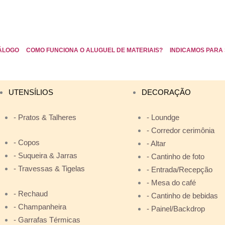
ÁLOGO
COMO FUNCIONA O ALUGUEL DE MATERIAIS?
INDICAMOS PARA 
UTENSÍLIOS
DECORAÇÃO
- Pratos & Talheres
- Loundge
- Corredor cerimônia
- Copos
- Altar
- Suqueira & Jarras
- Cantinho de foto
- Travessas & Tigelas
- Entrada/Recepção
- Mesa do café
- Rechaud
- Cantinho de bebidas
- Champanheira
- Painel/Backdrop
- Garrafas Térmicas