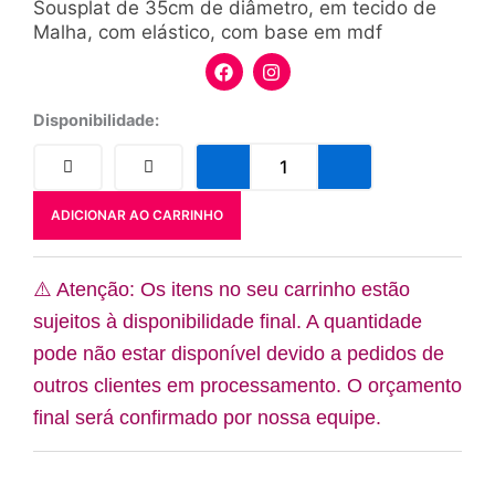
Sousplat de 35cm de diâmetro, em tecido de
Malha, com elástico, com base em mdf
F
I
a
n
c
s
e
t
Sousplat
Disponibilidade:
b
a
Verde
o
g
Oliva
o
r
148*
k
a
quantidade
m
ADICIONAR AO CARRINHO
⚠️ Atenção: Os itens no seu carrinho estão
sujeitos à disponibilidade final. A quantidade
pode não estar disponível devido a pedidos de
outros clientes em processamento. O orçamento
final será confirmado por nossa equipe.