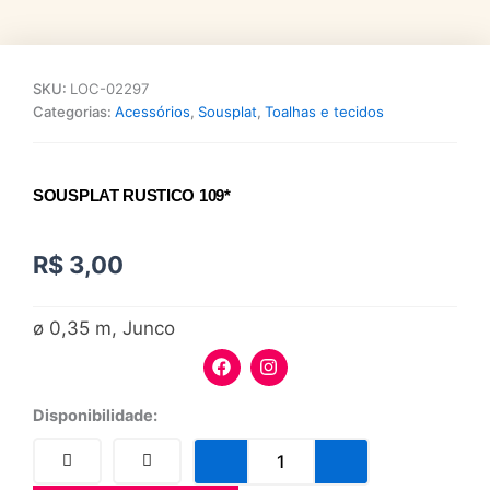
SKU:
LOC-02297
Categorias:
Acessórios
,
Sousplat
,
Toalhas e tecidos
SOUSPLAT RUSTICO 109*
R$
3,00
ø 0,35 m, Junco
F
I
a
n
c
s
e
t
Sousplat
Disponibilidade:
b
a
Rustico
o
g
109*
o
r
quantidade
k
a