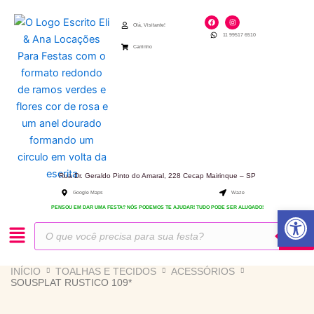
Ir
F
I
para
a
n
Olá, Visitante!
c
s
11 99517 6510
e
t
o
b
a
Carrinho
o
g
conteúdo
o
r
k
a
m
Rua Dr. Geraldo Pinto do Amaral, 228 Cecap Mairinque – SP
Google Maps
Waze
Abrir 
PENSOU EM DAR UMA FESTA? NÓS PODEMOS TE AJUDAR! TUDO PODE SER ALUGADO!
Pesquisar
produtos
INÍCIO
TOALHAS E TECIDOS
ACESSÓRIOS
SOUSPLAT RUSTICO 109*