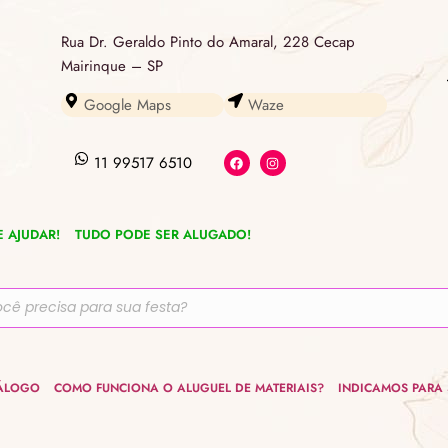
Rua Dr. Geraldo Pinto do Amaral, 228 Cecap
Mairinque – SP
Google Maps
Waze
F
I
11 99517 6510
a
n
c
s
e
t
b
a
o
g
o
r
 AJUDAR!
TUDO PODE SER ALUGADO!
k
a
m
ÁLOGO
COMO FUNCIONA O ALUGUEL DE MATERIAIS?
INDICAMOS PARA 