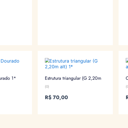
urado 1*
Estrutura triangular (G 2,20m
C
(0)
(
R$
70,00