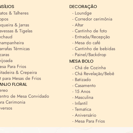
NSÍLIOS
DECORAÇÃO
ratos & Talheres
- Loundge
opos
- Corredor cerimônia
uqueira & Jarras
- Altar
ravessas & Tigelas
- Cantinho de foto
echaud
- Entrada/Recepção
Champanheira
- Mesa do café
arrafas Térmicas
- Cantinho de bebidas
ícaras
- Painel/Backdrop
eijoada
MESA BOLO
esa Para Frios
- Chá de Cozinha
ritadeira & Crepeira
- Chá Revelação/Bebê
it para Mesas de Frios
- Batizado
ANJO FLORAL
- Casamento
ereo
- 15 Anos
Centro de Mesa Convidado
- Masculina
ara Cerimonia
- Infantil
iversos
- Tematica
- Aniversário
- Mesa Para Frios