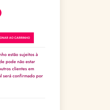
IONAR AO CARRINHO
m
nho estão sujeitos à
ade pode não estar
utros clientes em
l será confirmado por