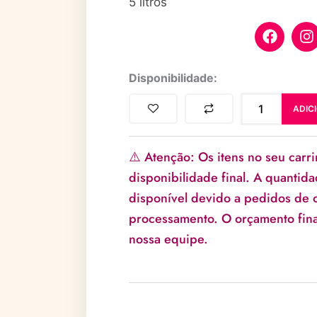
5 litros
F
I
a
n
c
s
e
t
Rechaud
Disponibilidade:
b
a
inox
o
g
redondo
o
r
ADIC
5L
k
a
1*
quantidade
⚠️ Atenção: Os itens no seu carri
disponibilidade final. A quantid
disponível devido a pedidos de o
processamento. O orçamento fina
nossa equipe.