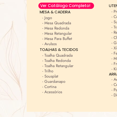
Ver Catálogo Completo!
UTE
- P
MESA & CADEIRA
- C
- Jogo
- S
- Mesa Quadrada
- T
- Mesa Redonda
- R
- Mesa Retangular
- 
- Mesa Para Buffet
- G
- Avulsos
- X
TOALHAS & TECIDOS
- F
- Toalha Quadrada
- M
- Toalha Redonda
- F
- Toalha Retangular
- K
- Trilho
ARR
- Sousplat
- A
- Guardanapo
- 
- Cortina
- P
- Acessórios
- D