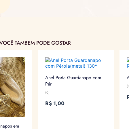
VOCÊ TAMBEM PODE GOSTAR
Anel Porta Guardanapo com
A
Pér
(
(0)
R$
1,00
anapos em