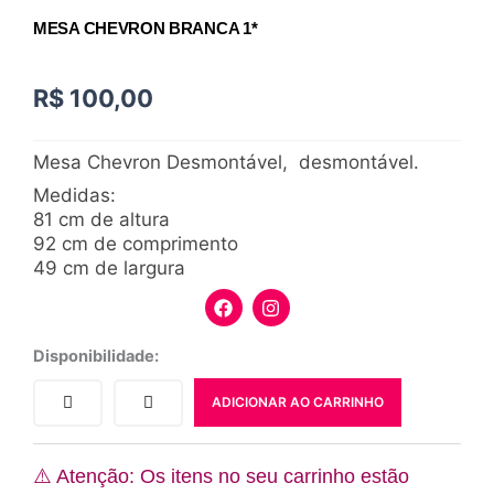
MESA CHEVRON BRANCA 1*
R$
100,00
Mesa Chevron Desmontável, desmontável.
Medidas:
81 cm de altura
92 cm de comprimento
49 cm de largura
F
I
a
n
c
s
e
t
Mesa
Disponibilidade:
b
a
chevron
o
g
branca
ADICIONAR AO CARRINHO
o
r
1*
k
a
quantidade
m
⚠️ Atenção: Os itens no seu carrinho estão