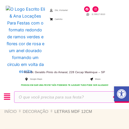
Ir
F
I
para
a
n
Olá, Visitante!
c
s
11 99517 6510
e
t
o
b
a
Carrinho
o
g
conteúdo
o
r
k
a
m
Rua Dr. Geraldo Pinto do Amaral, 228 Cecap Mairinque – SP
Google Maps
Waze
Abrir 
PENSOU EM DAR UMA FESTA? NÓS PODEMOS TE AJUDAR! TUDO PODE SER ALUGADO!
Pesquisar
produtos
INÍCIO
DECORAÇÃO
LETRAS MDF 12CM