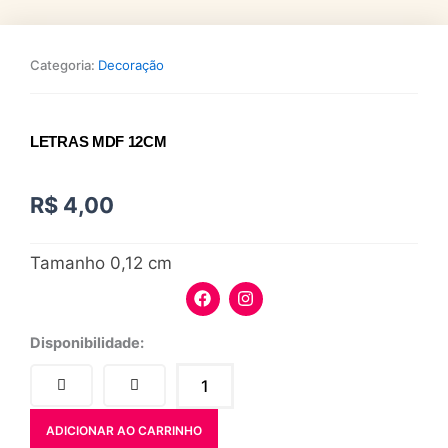
Categoria:
Decoração
LETRAS MDF 12CM
R$
4,00
Tamanho 0,12 cm
F
I
a
n
c
s
e
t
letras
Disponibilidade:
b
a
Mdf
o
g
12cm
o
r
quantidade
k
a
m
ADICIONAR AO CARRINHO