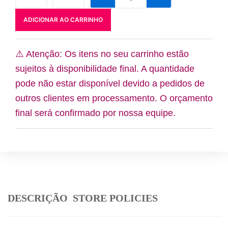
foto
o
g
Piramides
o
r
ADICIONAR AO CARRINHO
quantidade
k
a
m
⚠️ Atenção: Os itens no seu carrinho estão
sujeitos à disponibilidade final. A quantidade
pode não estar disponível devido a pedidos de
outros clientes em processamento. O orçamento
final será confirmado por nossa equipe.
DESCRIÇÃO
STORE POLICIES