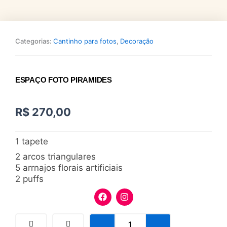
Categorias:
Cantinho para fotos
,
Decoração
ESPAÇO FOTO PIRAMIDES
R$
270,00
1 tapete
2 arcos triangulares
5 arrnajos florais artificiais
2 puffs
F
I
a
n
c
s
e
t
Espaço
b
a