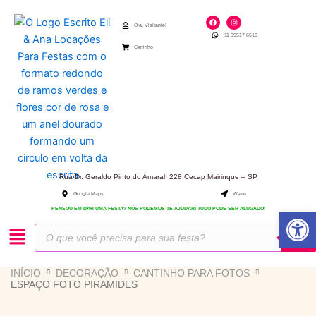
Ir
F
I
para
a
n
Olá, Visitante!
c
s
11 99517 6510
e
t
o
b
a
Carrinho
o
g
conteúdo
o
r
k
a
m
Rua Dr. Geraldo Pinto do Amaral, 228 Cecap Mairinque – SP
Google Maps
Waze
Abrir 
PENSOU EM DAR UMA FESTA? NÓS PODEMOS TE AJUDAR! TUDO PODE SER ALUGADO!
Pesquisar
produtos
INÍCIO
DECORAÇÃO
CANTINHO PARA FOTOS
ESPAÇO FOTO PIRAMIDES