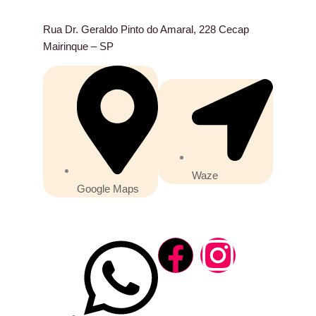
Rua Dr. Geraldo Pinto do Amaral, 228 Cecap
Mairinque – SP
Waze
Google Maps
F
I
a
n