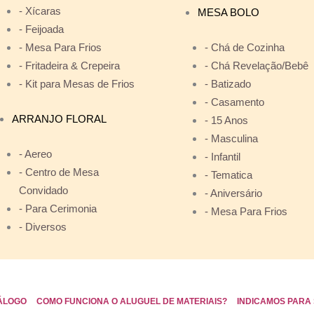
- Xícaras
MESA BOLO
- Feijoada
- Mesa Para Frios
- Chá de Cozinha
- Fritadeira & Crepeira
- Chá Revelação/Bebê
- Kit para Mesas de Frios
- Batizado
- Casamento
ARRANJO FLORAL
- 15 Anos
- Masculina
- Aereo
- Infantil
- Centro de Mesa
- Tematica
Convidado
- Aniversário
- Para Cerimonia
- Mesa Para Frios
- Diversos
ÁLOGO
COMO FUNCIONA O ALUGUEL DE MATERIAIS?
INDICAMOS PARA 