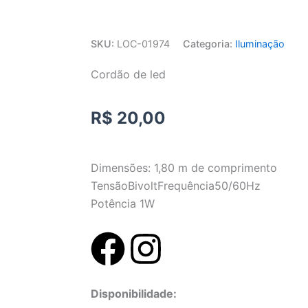
SKU:
LOC-01974
Categoria:
Iluminação
Cordão de led
R$
20,00
Dimensões: 1,80 m de comprimento
TensãoBivolt
Frequência50/60Hz
Potência 1W
F
I
a
n
Cordão
Disponibilidade:
de