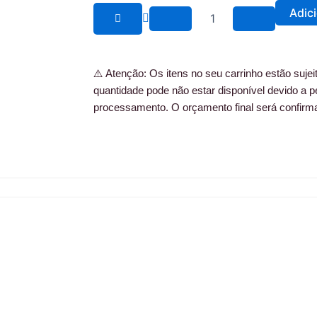
c
s
led
Adic
quantidade
e
t
b
a
⚠️ Atenção: Os itens no seu carrinho estão sujeito
quantidade pode não estar disponível devido a p
o
g
processamento. O orçamento final será confirm
o
r
k
a
m