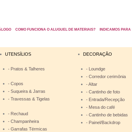
ÁLOGO
COMO FUNCIONA O ALUGUEL DE MATERIAIS?
INDICAMOS PARA 
UTENSÍLIOS
DECORAÇÃO
- Pratos & Talheres
- Loundge
- Corredor cerimônia
- Copos
- Altar
- Suqueira & Jarras
- Cantinho de foto
- Travessas & Tigelas
- Entrada/Recepção
- Mesa do café
- Rechaud
- Cantinho de bebidas
- Champanheira
- Painel/Backdrop
- Garrafas Térmicas