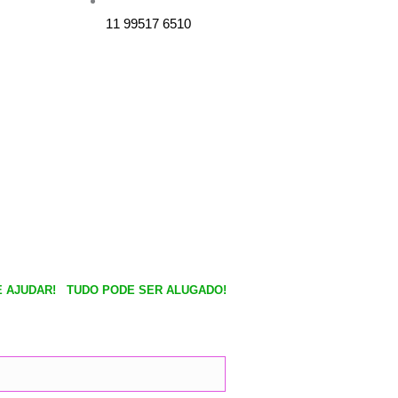
c
s
11 99517 6510
e
t
b
a
o
g
o
r
k
a
m
 AJUDAR!
TUDO PODE SER ALUGADO!