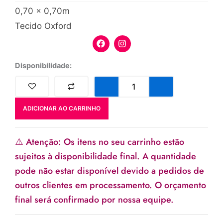
0,70 x 0,70m
Tecido Oxford
F
I
a
n
c
s
e
t
Cobre
Disponibilidade:
b
a
manchas
o
g
Amarelo
o
r
quantidade
k
a
m
ADICIONAR AO CARRINHO
⚠️ Atenção: Os itens no seu carrinho estão
sujeitos à disponibilidade final. A quantidade
pode não estar disponível devido a pedidos de
outros clientes em processamento. O orçamento
final será confirmado por nossa equipe.